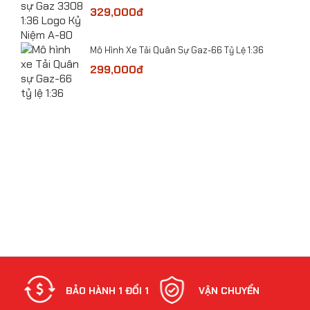
329,000đ
​Mô Hình Xe Tải Quân Sự Gaz-66 Tỷ Lệ 1:36
 Lệ
​Mô hình Máy bay Beriev A-50U Mainstay tỷ lệ
299,000đ
1:200
bolt
NH
BẢO HÀNH 1 ĐỔI 1
VẬN CHUYỂN