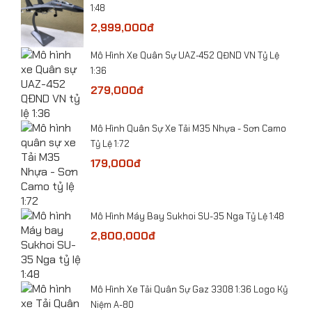
1:48
2,999,000đ
​Mô hình Máy bay Beriev A-50U Mainstay tỷ lệ
1:200
Mô Hình Xe Quân Sự UAZ-452 QĐND VN Tỷ Lệ
1:36
279,000đ
ỷ Lệ
​Mô Hình Quân Sự Xe Tải M35 Nhựa - Sơn Camo
Tỷ Lệ 1:72
179,000đ
-
Mô Hình Máy Bay Sukhoi SU-35 Nga Tỷ Lệ 1:48
2,800,000đ
he
​Mô Hình Xe Tải Quân Sự Gaz 3308 1:36 Logo Kỷ
Niệm A-80