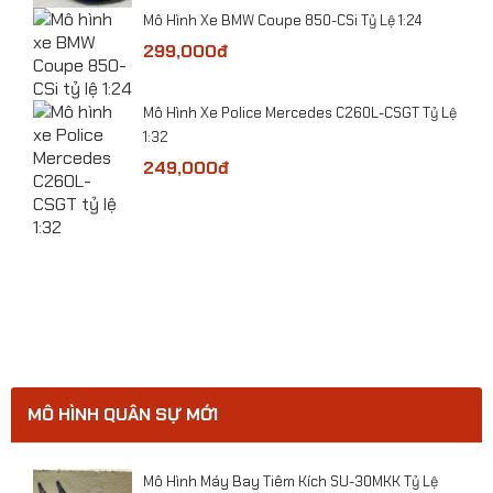
Mô Hình Xe BMW Coupe 850-CSi Tỷ Lệ 1:24
​Mô hình Máy bay Beriev A-50U Mainstay tỷ lệ
1:200
299,000đ
​Mô Hình Xe Police Mercedes C260L-CSGT Tỷ Lệ
1:32
249,000đ
ge
MÔ HÌNH QUÂN SỰ MỚI
ười
Mô Hình Máy Bay Tiêm Kích SU-30MKK Tỷ Lệ