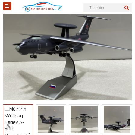
Shopee
Tiktok
Sản phẩm
Tin tức
Liên hệ
Mô hình quân sự