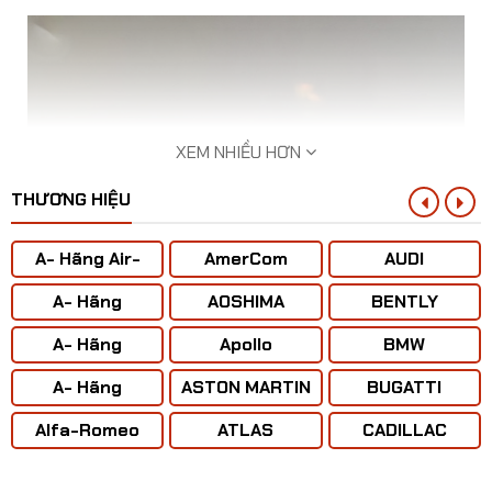
XEM NHIỀU HƠN
THƯƠNG HIỆU
A- Hãng Air-
AmerCom
AUDI
BUS
A- Hãng
AOSHIMA
BENTLY
ANTONOV ( Liên
A- Hãng
Apollo
BMW
Xô)
BOENING
A- Hãng
ASTON MARTIN
BUGATTI
CONCORD
Alfa-Romeo
ATLAS
CADILLAC
​Mô hình Máy bay Beriev A-50U Mainstay tỷ lệ