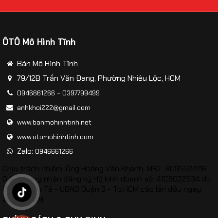
ÔTÔ Mô Hình Tĩnh
​Mô hình Máy bay Beriev A-50U Mainstay tỷ lệ
Bán Mô Hình Tĩnh
1:200
79/12B Trần Văn Đang, Phường Nhiêu Lộc, HCM
-
0946661266
0397799499
anhkhoi222@gmail.com
www.banmohinhtinh.net
www.otomohinhtinh.com
Zalo:
0946661266
Chịu trách nhiệm: Ông Hoàng Văn Khanh, MST: 8095524116,
Giấy chứng nhận đăng ký Hộ kinh doanh số: 41C8022534 do
Phòng Kinh Tế - UBND Quận 3 - Tp.HCM cấp lần đầu ngày:
26/02/2019.