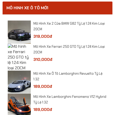
1:200
MÔ HINH XE Ô TÔ MỚI
0
​Mô Hình Xe 2 Cửa BMW G82 Tỷ Lệ 1:24 Kim Loại
20CM
319,000đ
​Mô Hình Xe Ferrari 250 GTO Tỷ Lệ 1:24 Kim Loại
20CM
310,000đ
​Mô Hình Xe Ô Tô Lamborghini Revuelto Tỷ Lệ
1:32
189,000đ
Mô Hình Xe Lamborghini Fenomeno V12 Hybrid
Tỷ Lệ 1:32
189,000đ