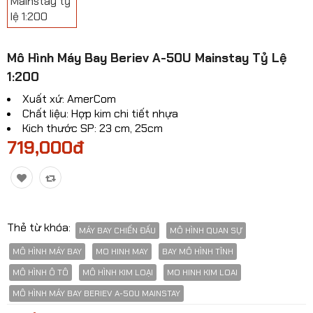
Mô hinh xe Ô TÔ
Mô hình xe cơ giới
​Mô Hình Máy Bay Beriev A-50U Mainstay Tỷ Lệ
Mô hình Xe cổ
1:200
Tỷ lệ mô hình
Xuất xứ: AmerCom
Chất liệu: Hợp kim chi tiết nhựa
Mô hình lắp ráp
Kich thước SP: 23 cm, 25cm
719,000đ
Máy bay dân sự
Mô hình nhân vật
Mô hình xe mô tô - xe máy
Thẻ từ khóa:
MÁY BAY CHIẾN ĐẤU
MÔ HÌNH QUAN SỰ
Xem thêm danh mục
MÔ HÌNH MÁY BAY
MO HINH MAY
BAY MÔ HÌNH TĨNH
MÔ HÌNH Ô TÔ
MÔ HÌNH KIM LOẠI
MO HINH KIM LOAI
So sánh
Yêu thích(0)
MÔ HÌNH MÁY BAY BERIEV A-50U MAINSTAY