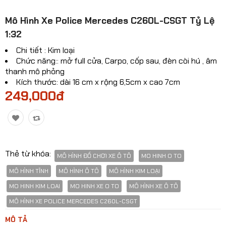
Mô hinh xe Ô TÔ
​Mô Hình Xe Police Mercedes C260L-CSGT Tỷ Lệ
1:32
Mô hình xe cơ giới
Chi tiết : Kim loại
Mô hình Xe cổ
Chức năng:: mở full cửa, Carpo, cốp sau, đèn còi hú , âm
thanh mô phỏng
Tỷ lệ mô hình
Kích thước: dài 16 cm x rộng 6,5cm x cao 7cm
249,000đ
Mô hình lắp ráp
Máy bay dân sự
Mô hình nhân vật
Thẻ từ khóa:
MÔ HÌNH ĐỒ CHƠI XE Ô TÔ
MO HINH O TO
Mô hình xe mô tô - xe máy
MÔ HÌNH TĨNH
MÔ HÌNH Ô TÔ
MÔ HÌNH KIM LOẠI
Xem thêm danh mục
MO HINH KIM LOAI
MO HINH XE O TO
MÔ HÌNH XE Ô TÔ
MÔ HÌNH XE POLICE MERCEDES C260L-CSGT
So sánh
Yêu thích(0)
MÔ TẢ