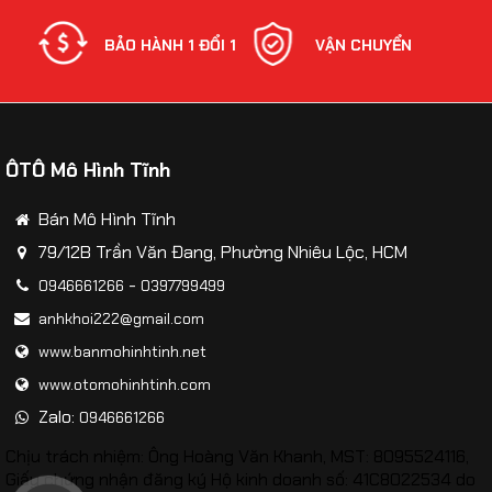
NH
BẢO HÀNH 1 ĐỔI 1
VẬN CHUYỂN
ÔTÔ Mô Hình Tĩnh
​Mô hình xe Police Mercedes C260L-CSGT tỷ lệ
1:32
Bán Mô Hình Tĩnh
79/12B Trần Văn Đang, Phường Nhiêu Lộc, HCM
-
0946661266
0397799499
anhkhoi222@gmail.com
www.banmohinhtinh.net
www.otomohinhtinh.com
Zalo:
0946661266
Chịu trách nhiệm: Ông Hoàng Văn Khanh, MST: 8095524116,
Giấy chứng nhận đăng ký Hộ kinh doanh số: 41C8022534 do