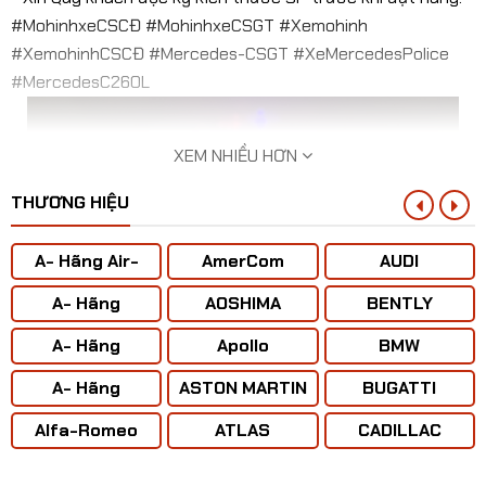
#MohinhxeCSCĐ #MohinhxeCSGT #Xemohinh
#XemohinhCSCĐ #Mercedes-CSGT #XeMercedesPolice
#MercedesC260L
XEM NHIỀU HƠN
THƯƠNG HIỆU
A- Hãng Air-
AmerCom
AUDI
BUS
A- Hãng
AOSHIMA
BENTLY
ANTONOV ( Liên
A- Hãng
Apollo
BMW
Xô)
BOENING
A- Hãng
ASTON MARTIN
BUGATTI
CONCORD
Alfa-Romeo
ATLAS
CADILLAC