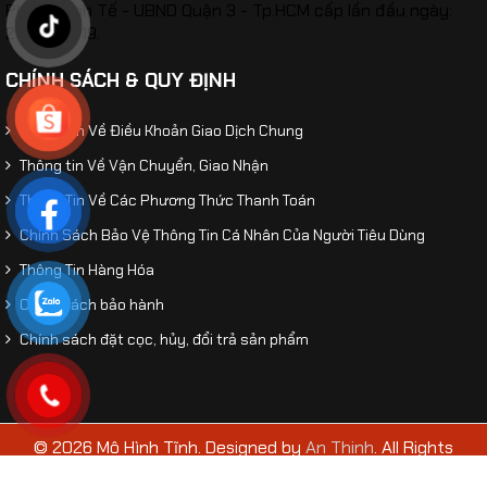
Phòng Kinh Tế - UBND Quận 3 - Tp.HCM cấp lần đầu ngày:
26/02/2019.
CHÍNH SÁCH & QUY ĐỊNH
Thông Tin Về Điều Khoản Giao Dịch Chung
Thông tin Về Vận Chuyển, Giao Nhận
Thông Tin Về Các Phương Thức Thanh Toán
​Mô hình xe Police Mercedes C260L-CSGT tỷ lệ
Chính Sách Bảo Vệ Thông Tin Cá Nhân Của Người Tiêu Dùng
1:32
Thông Tin Hàng Hóa
Chính sách bảo hành
Chính sách đặt cọc, hủy, đổi trả sản phẩm
© 2026 Mô Hình Tĩnh. Designed by
An Thinh
. All Rights
Reserved.