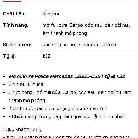
Chất liệu:
Kim loại
Tính năng:
mở full cửa, Carpo, cốp sau, đèn còi hú ,
âm thanh mô phỏng
Kích thước:
dài 16 cm x rộng 6,5cm x cao 7cm
Tỷ lệ:
1:32
Mô hình xe Police Mercedes C260L-CSGT tỷ lệ 1:32
Chi tiết : Kim loại
Chức năng:: mở full cửa, Carpo, cốp sau, đèn còi hú , âm
thanh mô phỏng
Kích thước: dài 16 cm x rộng 6,5cm x cao 7cm
- Chức năng: Trưng bày , làm quà lưu niệm, Sinh nhật.
* Quý khách lưu ý:
- Xin Quý khách đọc kỹ kích thước SP trước khi đặt hàng.