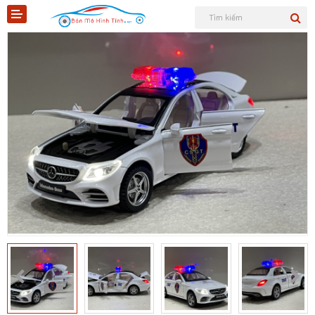
Shopee
Tiktok
Sản phẩm
Tin tức
Liên hệ
Mô hình quân sự