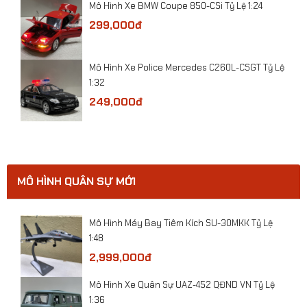
Mô Hình Xe BMW Coupe 850-CSi Tỷ Lệ 1:24
ge
299,000đ
17
​Mô hình xe Police Mercedes C260L-CSGT tỷ lệ
30
​Mô Hình Xe Police Mercedes C260L-CSGT Tỷ Lệ
1:32
1:32
249,000đ
MÔ HÌNH QUÂN SỰ MỚI
ười
Mô Hình Máy Bay Tiêm Kích SU-30MKK Tỷ Lệ
1:48
1:36
2,999,000đ
24
ỷ Lệ
Mô Hình Xe Quân Sự UAZ-452 QĐND VN Tỷ Lệ
Lệ 1
1:36