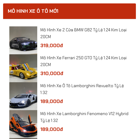
MÔ HINH XE Ô TÔ MỚI
​Mô hình xe Police Mercedes C260L-CSGT tỷ lệ
1:32
0
​Mô Hình Xe 2 Cửa BMW G82 Tỷ Lệ 1:24 Kim Loại
20CM
319,000đ
​Mô Hình Xe Ferrari 250 GTO Tỷ Lệ 1:24 Kim Loại
20CM
310,000đ
​Mô Hình Xe Ô Tô Lamborghini Revuelto Tỷ Lệ
1:32
189,000đ
Mô Hình Xe Lamborghini Fenomeno V12 Hybrid
Tỷ Lệ 1:32
189,000đ