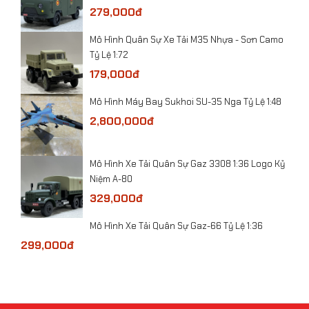
54
279,000đ
-
​Mô Hình Quân Sự Xe Tải M35 Nhựa - Sơn Camo
Tỷ L
Tỷ Lệ 1:72
31
179,000đ
he
​Mô hình xe Police Mercedes C260L-CSGT tỷ lệ
Lệ 1
Mô Hình Máy Bay Sukhoi SU-35 Nga Tỷ Lệ 1:48
1:32
71
2,800,000đ
 Lệ
Đã 
​Mô Hình Xe Tải Quân Sự Gaz 3308 1:36 Logo Kỷ
21
Niệm A-80
329,000đ
bolt
1:7
​Mô Hình Xe Tải Quân Sự Gaz-66 Tỷ Lệ 1:36
17
299,000đ