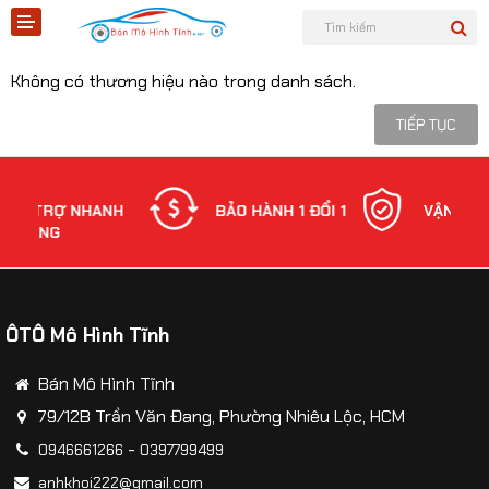
HUNTER
Không có thương hiệu nào trong danh sách.
TIẾP TỤC
Shopee
RỢ NHANH
BẢO HÀNH 1 ĐỔI 1
VẬN CHUYỂN
G
Tiktok
Sản phẩm
ÔTÔ Mô Hình Tĩnh
Tin tức
Bán Mô Hình Tĩnh
Liên hệ
79/12B Trần Văn Đang, Phường Nhiêu Lộc, HCM
-
0946661266
0397799499
Mô hình quân sự
anhkhoi222@gmail.com