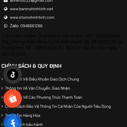
anhkhoi222@gmail.com
www.banmohinhtinh.net
www.otomohinhtinh.com
Zalo:
0946661266
Chịu trách nhiệm: Ông Hoàng Văn Khanh, MST: 8095524116,
Giấy chứng nhận đăng ký Hộ kinh doanh số: 41C8022534 do
Phòng Kinh Tế - UBND Quận 3 - Tp.HCM cấp lần đầu ngày:
26/02/2019.
CHÍNH SÁCH & QUY ĐỊNH
Thông Tin Về Điều Khoản Giao Dịch Chung
Thông tin Về Vận Chuyển, Giao Nhận
Thông Tin Về Các Phương Thức Thanh Toán
Chính Sách Bảo Vệ Thông Tin Cá Nhân Của Người Tiêu Dùng
Thông Tin Hàng Hóa
Chính sách bảo hành