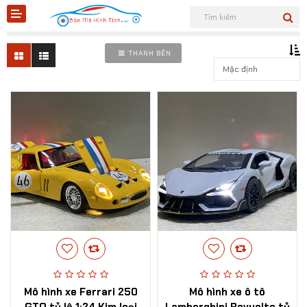
Xem thêm danh mục
THANH BÊN
Shopee
Tiktok
Sản phẩm
Tin tức
Liên hệ
​Mô hình xe Ferrari 250
​Mô hình xe ô tô
Mô hình quân sự