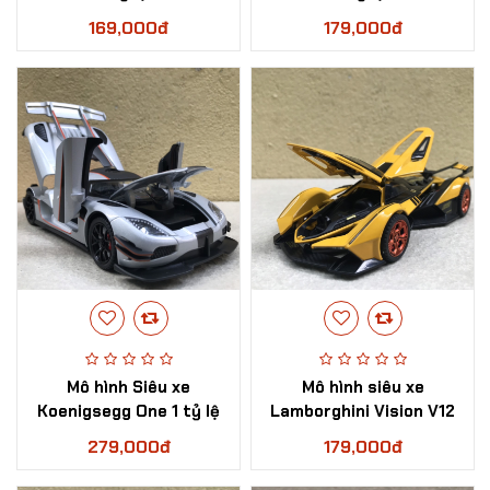
169,000đ
179,000đ
Mô hình Siêu xe
Mô hình siêu xe
Koenigsegg One 1 tỷ lệ
Lamborghini Vision V12
1:24
tỷ lệ 1:32
279,000đ
179,000đ