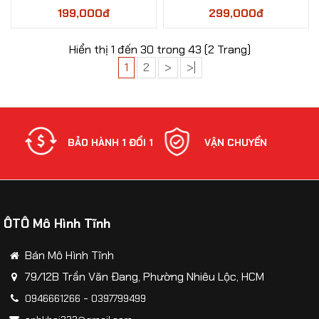
1:32
tỷ lệ 1:24
199,000đ
299,000đ
Hiển thị 1 đến 30 trong 43 (2 Trang)
1
2
>
>|
NH
BẢO HÀNH 1 ĐỔI 1
VẬN CHUYỂN
ÔTÔ Mô Hình Tĩnh
Bán Mô Hình Tĩnh
79/12B Trần Văn Đang, Phường Nhiêu Lộc, HCM
-
0946661266
0397799499