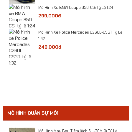
Mô hình xe Bugatti Altlantic Concept tỷ lệ 1:32
Mô Hình Xe BMW Coupe 850-CSi Tỷ Lệ 1:24
299,000đ
​Mô Hình Xe Police Mercedes C260L-CSGT Tỷ Lệ
1:32
249,000đ
ge
MÔ HÌNH QUÂN SỰ MỚI
ười
Mô Hình Máy Bay Tiêm Kích SU-30MKK Tỷ Lệ