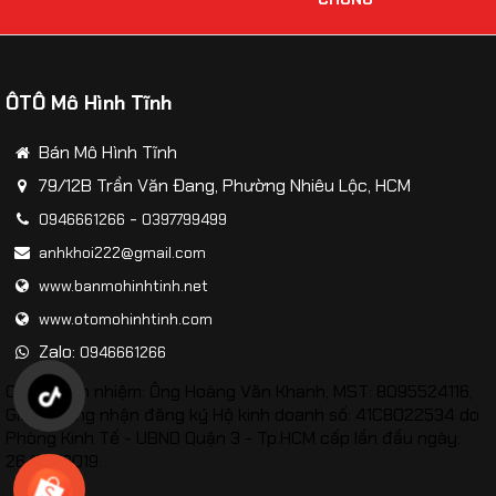
Mô hình xe Bugatti Altlantic Concept tỷ lệ 1:32
ÔTÔ Mô Hình Tĩnh
Bán Mô Hình Tĩnh
79/12B Trần Văn Đang, Phường Nhiêu Lộc, HCM
-
0946661266
0397799499
anhkhoi222@gmail.com
www.banmohinhtinh.net
www.otomohinhtinh.com
Zalo:
0946661266
Chịu trách nhiệm: Ông Hoàng Văn Khanh, MST: 8095524116,
Giấy chứng nhận đăng ký Hộ kinh doanh số: 41C8022534 do
Phòng Kinh Tế - UBND Quận 3 - Tp.HCM cấp lần đầu ngày:
26/02/2019.