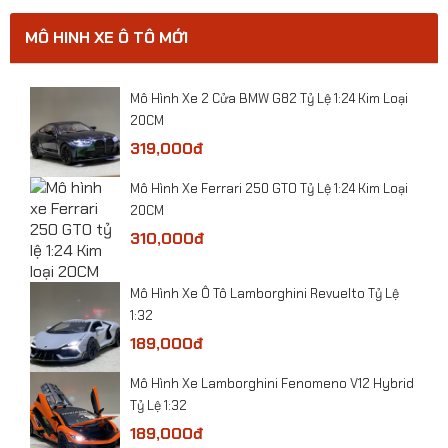
MÔ HINH XE Ô TÔ MỚI
0
​Mô Hình Xe 2 Cửa BMW G82 Tỷ Lệ 1:24 Kim Loại
20CM
319,000đ
​Mô Hình Xe Ferrari 250 GTO Tỷ Lệ 1:24 Kim Loại
20CM
310,000đ
​Mô Hình Xe Ô Tô Lamborghini Revuelto Tỷ Lệ
1:32
189,000đ
Mô hình xe Bugatti Altlantic Concept tỷ lệ 1:32
Mô Hình Xe Lamborghini Fenomeno V12 Hybrid
Tỷ Lệ 1:32
189,000đ