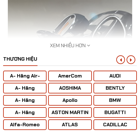
XEM NHIỀU HƠN
THƯƠNG HIỆU
A- Hãng Air-
AmerCom
AUDI
BUS
A- Hãng
AOSHIMA
BENTLY
ANTONOV ( Liên
A- Hãng
Apollo
BMW
Xô)
BOENING
Mô hình xe Bugatti Altlantic Concept tỷ lệ 1:32
A- Hãng
ASTON MARTIN
BUGATTI
CONCORD
Alfa-Romeo
ATLAS
CADILLAC