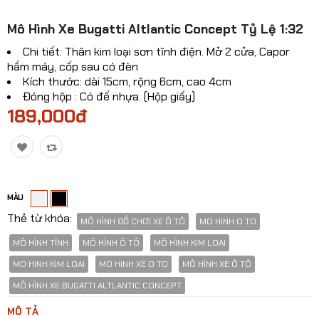
Mô hinh xe Ô TÔ
Mô Hình Xe Bugatti Altlantic Concept Tỷ Lệ 1:32
Mô hình xe cơ giới
Chi tiết: Thân kim loại sơn tĩnh điện. Mở 2 cửa, Capor
hầm máy, cốp sau có đèn
Mô hình Xe cổ
Kích thước: dài 15cm, rộng 6cm, cao 4cm
Đóng hộp : Có đế nhựa. (Hộp giấy)
Tỷ lệ mô hình
189,000đ
Mô hình lắp ráp
Máy bay dân sự
Mô hình nhân vật
MÀU
Thẻ từ khóa:
Mô hình xe mô tô - xe máy
MÔ HÌNH ĐỒ CHƠI XE Ô TÔ
MO HINH O TO
MÔ HÌNH TĨNH
MÔ HÌNH Ô TÔ
MÔ HÌNH KIM LOẠI
Xem thêm danh mục
MO HINH KIM LOAI
MO HINH XE O TO
MÔ HÌNH XE Ô TÔ
MÔ HÌNH XE BUGATTI ALTLANTIC CONCEPT
So sánh
Yêu thích(0)
MÔ TẢ