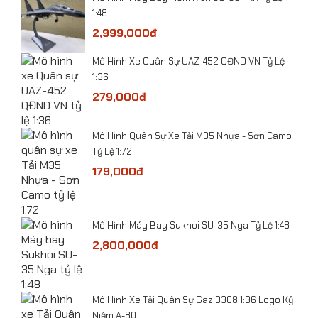
Mô hình xe Bugatti Altlantic Concept tỷ lệ 1:32
1:48
2,999,000đ
Mô Hình Xe Quân Sự UAZ-452 QĐND VN Tỷ Lệ
1:36
279,000đ
ỷ Lệ
​Mô Hình Quân Sự Xe Tải M35 Nhựa - Sơn Camo
Tỷ Lệ 1:72
179,000đ
-
Mô Hình Máy Bay Sukhoi SU-35 Nga Tỷ Lệ 1:48
2,800,000đ
he
​Mô Hình Xe Tải Quân Sự Gaz 3308 1:36 Logo Kỷ
Niệm A-80