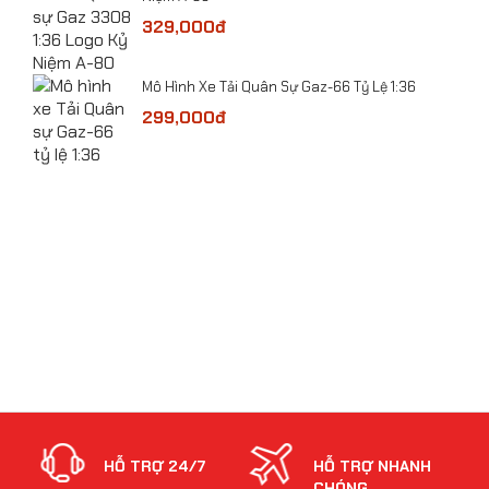
Mô hình xe Bugatti Altlantic Concept tỷ lệ 1:32
329,000đ
​Mô Hình Xe Tải Quân Sự Gaz-66 Tỷ Lệ 1:36
 Lệ
299,000đ
bolt
HỖ TRỢ 24/7
HỖ TRỢ NHANH
CHÓNG