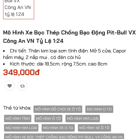
Mô hinh xe Ô TÔ
Mô hình xe cơ giới
Mô hình Xe cổ
​Mô Hình Xe Bọc Thép Chống Bạo Động Pit-Bull VX
Công An VN Tỷ Lệ 1:24
Tỷ lệ mô hình
Chi tiết: Thân kim loại sơn tĩnh điện. Mở 5 cửa, Capor
Mô hình lắp ráp
hầm máy, 2 nắp mui , có đèn còi hủ
Kích thước: dài 18,5cm, rộng 7,5cm, cao 8cm
Máy bay dân sự
349,000đ
Mô hình nhân vật
Mô hình xe mô tô - xe máy
Thẻ từ khóa:
Xem thêm danh mục
MÔ HÌNH ĐỒ CHƠI XE Ô TÔ
MO HINH O TO
MÔ HÌNH TĨNH
MÔ HÌNH Ô TÔ
MÔ HÌNH KIM LOẠI
MO HINH KIM LOAI
MO HINH XE O TO
MÔ HÌNH XE Ô TÔ
So sánh
Yêu thích(0)
MÔ HÌNH XE BỌC THÉP CHỐNG BẠO ĐỘNG PIT-BULL VX CÔNG AN VN