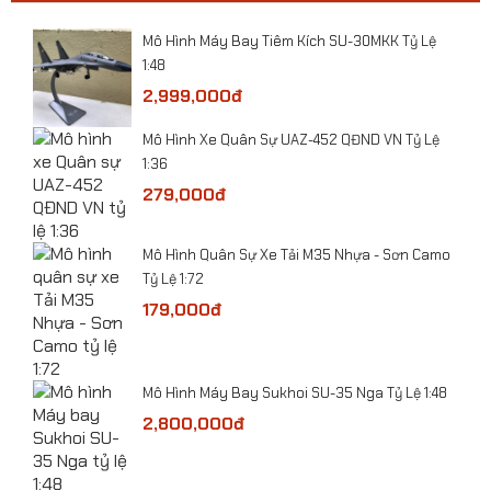
ười
Mô Hình Máy Bay Tiêm Kích SU-30MKK Tỷ Lệ
1:48
2,999,000đ
Mô Hình Xe Quân Sự UAZ-452 QĐND VN Tỷ Lệ
1:36
​Mô hình xe bọc thép chống bạo động Pit-Bull VX
279,000đ
Công An VN tỷ lệ 1:24
ỷ Lệ
​Mô Hình Quân Sự Xe Tải M35 Nhựa - Sơn Camo
Tỷ Lệ 1:72
179,000đ
-
Mô Hình Máy Bay Sukhoi SU-35 Nga Tỷ Lệ 1:48
2,800,000đ