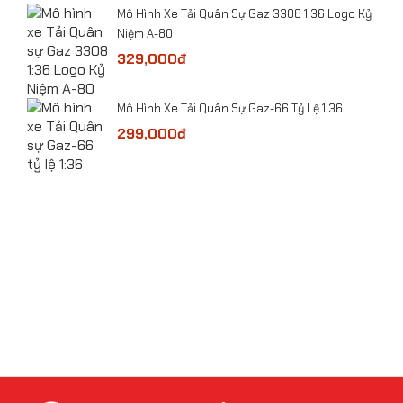
he
​Mô Hình Xe Tải Quân Sự Gaz 3308 1:36 Logo Kỷ
Niệm A-80
329,000đ
​Mô Hình Xe Tải Quân Sự Gaz-66 Tỷ Lệ 1:36
 Lệ
299,000đ
​Mô hình xe bọc thép chống bạo động Pit-Bull VX
Công An VN tỷ lệ 1:24
bolt