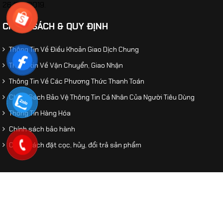
26/02/2019.
CHÍNH SÁCH & QUY ĐỊNH
Thông Tin Về Điều Khoản Giao Dịch Chung
Thông tin Về Vận Chuyển, Giao Nhận
Thông Tin Về Các Phương Thức Thanh Toán
Chính Sách Bảo Vệ Thông Tin Cá Nhân Của Người Tiêu Dùng
Thông Tin Hàng Hóa
​Mô hình xe bọc thép chống bạo động Pit-Bull VX
Chính sách bảo hành
Công An VN tỷ lệ 1:24
Chính sách đặt cọc, hủy, đổi trả sản phẩm
© 2026 Mô Hình Tĩnh. Designed by
An Thinh
. All Rights
Reserved.