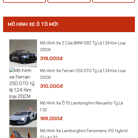
MÔ HINH XE Ô TÔ MỚI
​Mô hình xe bọc thép chống bạo động Pit-Bull VX
Công An VN tỷ lệ 1:24
0
​Mô Hình Xe 2 Cửa BMW G82 Tỷ Lệ 1:24 Kim Loại
20CM
319,000đ
​Mô Hình Xe Ferrari 250 GTO Tỷ Lệ 1:24 Kim Loại
20CM
310,000đ
​Mô Hình Xe Ô Tô Lamborghini Revuelto Tỷ Lệ
1:32
189,000đ
Mô Hình Xe Lamborghini Fenomeno V12 Hybrid
Tỷ Lệ 1:32