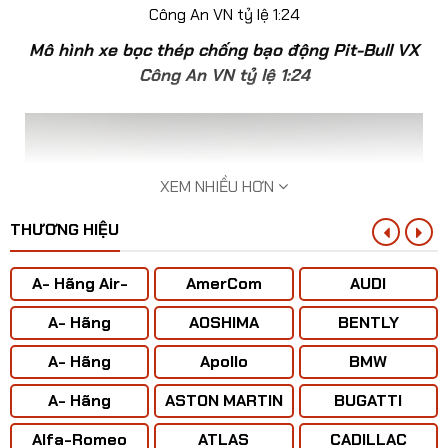
​Mô hình xe bọc thép chống bạo động Pit-Bull VX
Công An VN tỷ lệ 1:24
XEM NHIỀU HƠN
THƯƠNG HIỆU
A- Hãng Air-
AmerCom
AUDI
BUS
A- Hãng
AOSHIMA
BENTLY
ANTONOV ( Liên
A- Hãng
Apollo
BMW
Xô)
BOENING
A- Hãng
ASTON MARTIN
BUGATTI
CONCORD
Alfa-Romeo
ATLAS
CADILLAC