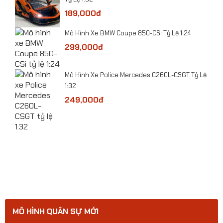
189,000đ
Mô Hình Xe BMW Coupe 850-CSi Tỷ Lệ 1:24
299,000đ
​Mô hình xe bọc thép chống bạo động Pit-Bull VX
Công An VN tỷ lệ 1:24
​Mô Hình Xe Police Mercedes C260L-CSGT Tỷ Lệ
1:32
249,000đ
ge
MÔ HÌNH QUÂN SỰ MỚI