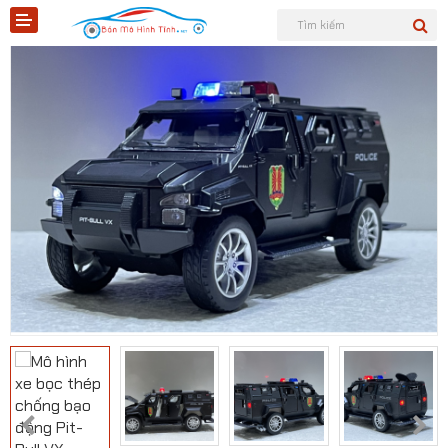
Shopee
Tiktok
Sản phẩm
Tin tức
Liên hệ
Mô hình quân sự