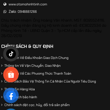
www.otomohinhtinh.com
Zalo:
0946661266
Chịu trách nhiệm: Ông Hoàng Văn Khanh, MST: 8095524116,
Giấy chứng nhận đăng ký Hộ kinh doanh số: 41C8022534 do
Phòng Kinh Tế - UBND Quận 3 - Tp.HCM cấp lần đầu ngày:
26/02/2019.
CHÍNH SÁCH & QUY ĐỊNH
Thông Tin Về Điều Khoản Giao Dịch Chung
Thông tin Về Vận Chuyển, Giao Nhận
Thông Tin Về Các Phương Thức Thanh Toán
Chính Sách Bảo Vệ Thông Tin Cá Nhân Của Người Tiêu Dùng
Thông Tin Hàng Hóa
Chính sách bảo hành
Chính sách đặt cọc, hủy, đổi trả sản phẩm