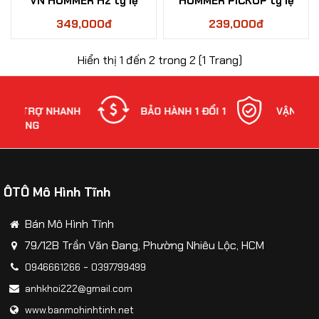
VN HUMMER H2 tỷ lệ
HUMMER PICKUP tỷ lệ
Mô hinh xe Ô TÔ
1:24
1:32
349,000đ
239,000đ
Mô hình xe cơ giới
Hiển thị 1 đến 2 trong 2 (1 Trang)
Mô hình Xe cổ
Tỷ lệ mô hình
NHANH
BẢO HÀNH 1 ĐỔI 1
VẬN CHUYỂN
Mô hình lắp ráp
Máy bay dân sự
Mô hình nhân vật
ÔTÔ Mô Hình Tĩnh
Mô hình xe mô tô - xe máy
Bán Mô Hình Tĩnh
79/12B Trần Văn Đang, Phường Nhiêu Lộc, HCM
Xem thêm danh mục
-
0946661266
0397799499
anhkhoi222@gmail.com
So sánh
Yêu thích(0)
www.banmohinhtinh.net