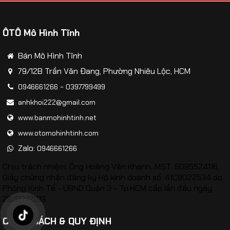
ÔTÔ Mô Hình Tĩnh
Bán Mô Hình Tĩnh
79/12B Trần Văn Đang, Phường Nhiêu Lộc, HCM
-
0946661266
0397799499
anhkhoi222@gmail.com
www.banmohinhtinh.net
www.otomohinhtinh.com
Zalo:
0946661266
Chịu trách nhiệm: Ông Hoàng Văn Khanh, MST: 8095524116,
Giấy chứng nhận đăng ký Hộ kinh doanh số: 41C8022534 do
Phòng Kinh Tế - UBND Quận 3 - Tp.HCM cấp lần đầu ngày:
Mô hình xe Tank Mỹ Abrams M1A2 tỷ lệ 1:43
26/02/2019.
CHÍNH SÁCH & QUY ĐỊNH