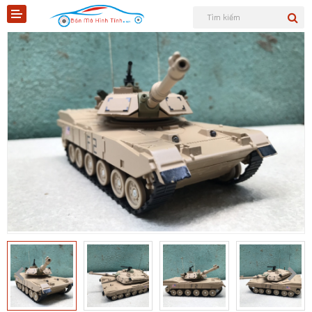
Shopee
Tiktok
Sản phẩm
Tin tức
Liên hệ
Mô hình quân sự