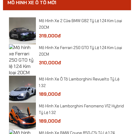
MÔ HINH XE Ô TÔ MỚI
0
​Mô Hình Xe 2 Cửa BMW G82 Tỷ Lệ 1:24 Kim Loại
20CM
319,000đ
​Mô Hình Xe Ferrari 250 GTO Tỷ Lệ 1:24 Kim Loại
20CM
310,000đ
​Mô Hình Xe Ô Tô Lamborghini Revuelto Tỷ Lệ
1:32
189,000đ
Mô hình xe Tank Mỹ Abrams M1A2 tỷ lệ 1:43
Mô Hình Xe Lamborghini Fenomeno V12 Hybrid
Tỷ Lệ 1:32
189,000đ
Mô Hình Xe BMW Coupe 850-CSi Tỷ Lệ 1:24