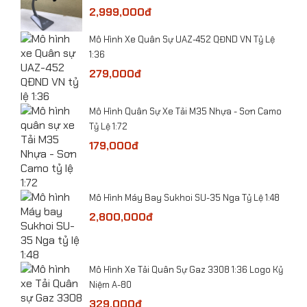
2,999,000đ
Mô Hình Xe Quân Sự UAZ-452 QĐND VN Tỷ Lệ
1:36
279,000đ
ỷ Lệ
​Mô Hình Quân Sự Xe Tải M35 Nhựa - Sơn Camo
Tỷ Lệ 1:72
179,000đ
-
Mô Hình Máy Bay Sukhoi SU-35 Nga Tỷ Lệ 1:48
2,800,000đ
Mô hình xe Tank Mỹ Abrams M1A2 tỷ lệ 1:43
he
​Mô Hình Xe Tải Quân Sự Gaz 3308 1:36 Logo Kỷ
Niệm A-80
329,000đ