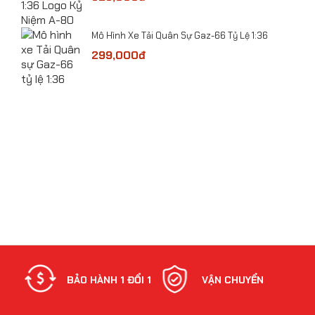
​Mô Hình Xe Tải Quân Sự Gaz-66 Tỷ Lệ 1:36
 Lệ
299,000đ
bolt
Mô hình xe Tank Mỹ Abrams M1A2 tỷ lệ 1:43
NH
BẢO HÀNH 1 ĐỔI 1
VẬN CHUYỂN