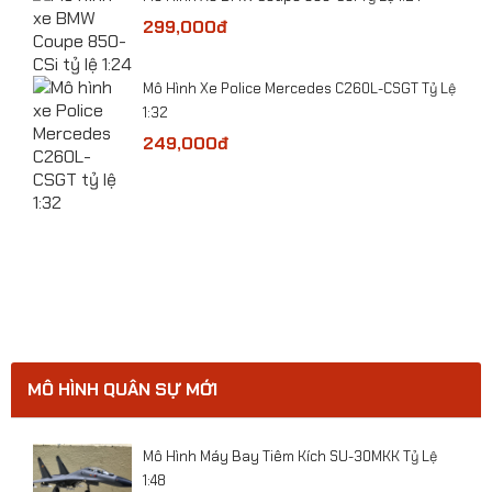
299,000đ
​Mô Hình Xe Police Mercedes C260L-CSGT Tỷ Lệ
1:32
249,000đ
ge
Mô hình xe Tank Mỹ Abrams M1A2 tỷ lệ 1:43
MÔ HÌNH QUÂN SỰ MỚI
ười
Mô Hình Máy Bay Tiêm Kích SU-30MKK Tỷ Lệ
1:48