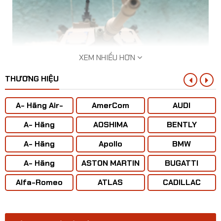
XEM NHIỀU HƠN
THƯƠNG HIỆU
A- Hãng Air-
AmerCom
AUDI
BUS
A- Hãng
AOSHIMA
BENTLY
ANTONOV ( Liên
A- Hãng
Apollo
BMW
Xô)
BOENING
Mô hình xe Tank Mỹ Abrams M1A2 tỷ lệ 1:43
A- Hãng
ASTON MARTIN
BUGATTI
CONCORD
Alfa-Romeo
ATLAS
CADILLAC