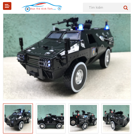
Shopee
Tiktok
Sản phẩm
Tin tức
Liên hệ
Mô hình quân sự