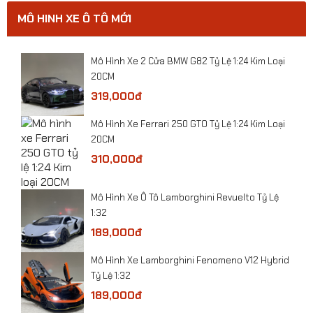
MÔ HINH XE Ô TÔ MỚI
0
​Mô Hình Xe 2 Cửa BMW G82 Tỷ Lệ 1:24 Kim Loại
20CM
319,000đ
​Mô Hình Xe Ferrari 250 GTO Tỷ Lệ 1:24 Kim Loại
20CM
310,000đ
​Mô Hình Xe Ô Tô Lamborghini Revuelto Tỷ Lệ
1:32
189,000đ
Mô Hình Xe Lamborghini Fenomeno V12 Hybrid
Mô hình xe Cảnh sát CSCĐ VN tỷ lệ 1:24
Tỷ Lệ 1:32
189,000đ