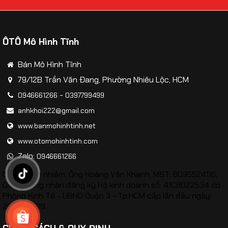
ÔTÔ Mô Hình Tĩnh
Bán Mô Hình Tĩnh
79/12B Trần Văn Đang, Phường Nhiêu Lộc, HCM
-
0946661266
0397799499
anhkhoi222@gmail.com
www.banmohinhtinh.net
www.otomohinhtinh.com
Zalo:
0946661266
Chịu trách nhiệm: Ông Hoàng Văn Khanh, MST: 8095524116,
Giấy chứng nhận đăng ký Hộ kinh doanh số: 41C8022534 do
Phòng Kinh Tế - UBND Quận 3 - Tp.HCM cấp lần đầu ngày:
26/02/2019.
Mô hình xe Cảnh sát CSCĐ VN tỷ lệ 1:24