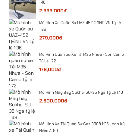
1:48
2,999,000đ
Mô Hình Xe Quân Sự UAZ-452 QĐND VN Tỷ Lệ
1:36
279,000đ
ỷ Lệ
​Mô Hình Quân Sự Xe Tải M35 Nhựa - Sơn Camo
Tỷ Lệ 1:72
179,000đ
-
Mô Hình Máy Bay Sukhoi SU-35 Nga Tỷ Lệ 1:48
2,800,000đ
he
Mô hình xe Cảnh sát CSCĐ VN tỷ lệ 1:24
​Mô Hình Xe Tải Quân Sự Gaz 3308 1:36 Logo Kỷ
Niệm A-80