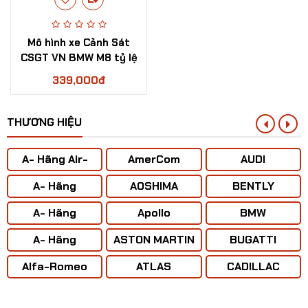
Mô hình xe Cảnh Sát
CSGT VN BMW M8 tỷ lệ
124
339,000đ
THƯƠNG HIỆU
A- Hãng Air-
AmerCom
AUDI
BUS
A- Hãng
AOSHIMA
BENTLY
ANTONOV ( Liên
A- Hãng
Apollo
BMW
Xô)
BOENING
A- Hãng
ASTON MARTIN
BUGATTI
CONCORD
Mô hình xe Cảnh sát CSCĐ VN tỷ lệ 1:24
Alfa-Romeo
ATLAS
CADILLAC