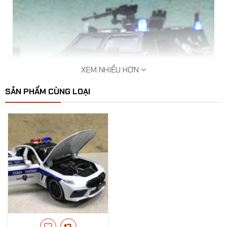
XEM NHIỀU HƠN
SẢN PHẨM CÙNG LOẠI
Mô hình xe Cảnh sát CSCĐ VN tỷ lệ 1:24