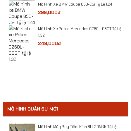
Mô Hình Xe BMW Coupe 850-CSi Tỷ Lệ 1:24
299,000đ
​Mô Hình Xe Police Mercedes C260L-CSGT Tỷ Lệ
1:32
249,000đ
ge
MÔ HÌNH QUÂN SỰ MỚI
Mô hình xe Cảnh sát CSCĐ VN tỷ lệ 1:24
ười
Mô Hình Máy Bay Tiêm Kích SU-30MKK Tỷ Lệ