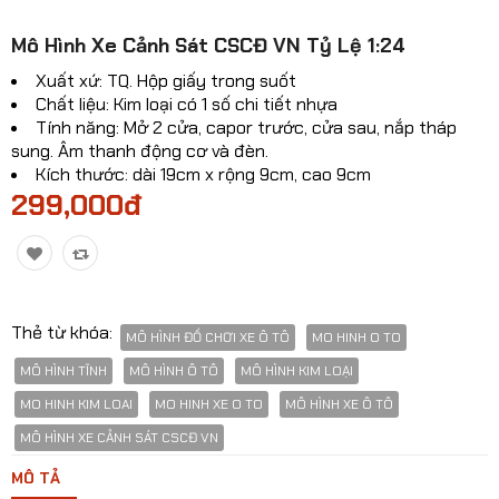
Mô hinh xe Ô TÔ
Mô Hình Xe Cảnh Sát CSCĐ VN Tỷ Lệ 1:24
Mô hình xe cơ giới
Xuất xứ: TQ. Hộp giấy trong suốt
Chất liệu: Kim loại có 1 số chi tiết nhựa
Mô hình Xe cổ
Tính năng: Mở 2 cửa, capor trước, cửa sau, nắp tháp
sung. Âm thanh động cơ và đèn.
Tỷ lệ mô hình
Kích thước: dài 19cm x rộng 9cm, cao 9cm
299,000đ
Mô hình lắp ráp
Máy bay dân sự
Mô hình nhân vật
Thẻ từ khóa:
MÔ HÌNH ĐỒ CHƠI XE Ô TÔ
MO HINH O TO
Mô hình xe mô tô - xe máy
MÔ HÌNH TĨNH
MÔ HÌNH Ô TÔ
MÔ HÌNH KIM LOẠI
Xem thêm danh mục
MO HINH KIM LOAI
MO HINH XE O TO
MÔ HÌNH XE Ô TÔ
MÔ HÌNH XE CẢNH SÁT CSCĐ VN
So sánh
Yêu thích(0)
MÔ TẢ