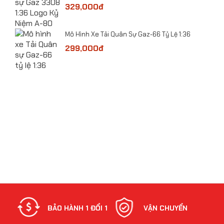
329,000đ
​Mô Hình Xe Tải Quân Sự Gaz-66 Tỷ Lệ 1:36
 Lệ
299,000đ
bolt
NH
BẢO HÀNH 1 ĐỔI 1
VẬN CHUYỂN
Mô hình xe Cảnh sát CSCĐ VN tỷ lệ 1:24