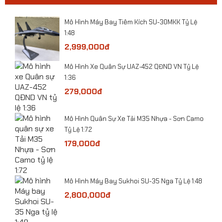
ười
Mô Hình Máy Bay Tiêm Kích SU-30MKK Tỷ Lệ
Mô hình xe ô tô Mercedes-Benz Ener G Force tỷ
1:48
lệ 1:32
2,999,000đ
Mô Hình Xe Quân Sự UAZ-452 QĐND VN Tỷ Lệ
1:36
279,000đ
ỷ Lệ
​Mô Hình Quân Sự Xe Tải M35 Nhựa - Sơn Camo
Tỷ Lệ 1:72
179,000đ
-
Mô Hình Máy Bay Sukhoi SU-35 Nga Tỷ Lệ 1:48
2,800,000đ