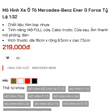
Mô hinh xe Ô TÔ
Mô Hình Xe Ô Tô Mercedes-Benz Ener G Force Tỷ
Mô hình xe cơ giới
Lệ 1:32
Chất liệu: Kim loại, nhựa
Mô hình Xe cổ
Tính năng: Mở FULL cửa, Cabo trước, Cửa sau, Âm thanh
mô phỏng, đèn
Tỷ lệ mô hình
Kích thước: dài 16cm x rộng 8,5cm x cao 7,5cm
219,000đ
Mô hình lắp ráp
Máy bay dân sự
Mô hình nhân vật
HÃNG SẢN XUẤT:
MERCEDES-BENZ
Mô hình xe mô tô - xe máy
MÀU
Xem thêm danh mục
Thẻ từ khóa:
MÔ HÌNH ĐỒ CHƠI XE Ô TÔ
MO HINH O TO
MÔ HÌNH TĨNH
MÔ HÌNH Ô TÔ
MÔ HÌNH KIM LOẠI
So sánh
Yêu thích(0)
MO HINH KIM LOAI
MO HINH XE O TO
MÔ HÌNH XE Ô TÔ