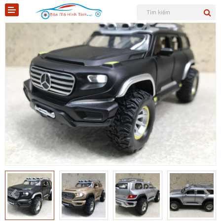
Shopee
Tiktok
Sản phẩm
Tin tức
Liên hệ
Mô hình quân sự