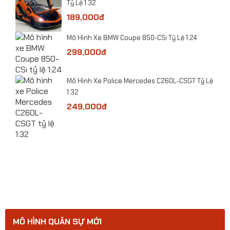
Tỷ Lệ 1:32
Mô hình xe ô tô Mercedes-Benz Ener G Force tỷ
189,000đ
lệ 1:32
Mô Hình Xe BMW Coupe 850-CSi Tỷ Lệ 1:24
299,000đ
​Mô Hình Xe Police Mercedes C260L-CSGT Tỷ Lệ
1:32
249,000đ
ge
MÔ HÌNH QUÂN SỰ MỚI