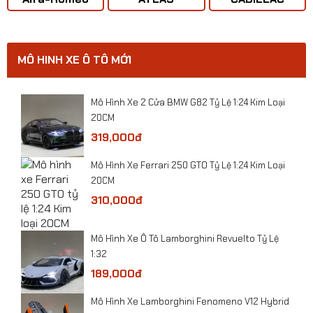
lệ 1:32
MÔ HINH XE Ô TÔ MỚI
0
​Mô Hình Xe 2 Cửa BMW G82 Tỷ Lệ 1:24 Kim Loại
20CM
319,000đ
​Mô Hình Xe Ferrari 250 GTO Tỷ Lệ 1:24 Kim Loại
20CM
310,000đ
​Mô Hình Xe Ô Tô Lamborghini Revuelto Tỷ Lệ
1:32
189,000đ
Mô Hình Xe Lamborghini Fenomeno V12 Hybrid