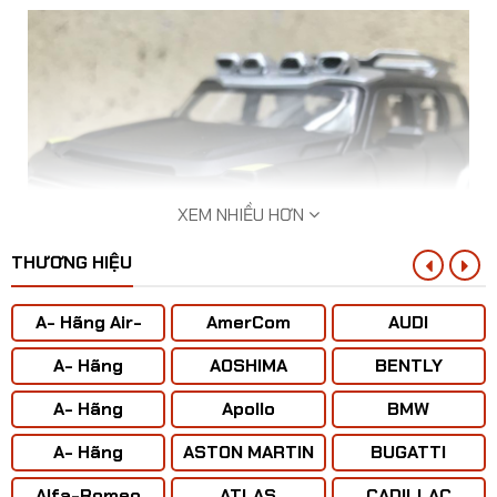
XEM NHIỀU HƠN
THƯƠNG HIỆU
A- Hãng Air-
AmerCom
AUDI
BUS
A- Hãng
AOSHIMA
BENTLY
ANTONOV ( Liên
A- Hãng
Apollo
BMW
Xô)
BOENING
A- Hãng
ASTON MARTIN
BUGATTI
CONCORD
Mô hình xe ô tô Mercedes-Benz Ener G Force tỷ
Alfa-Romeo
ATLAS
CADILLAC