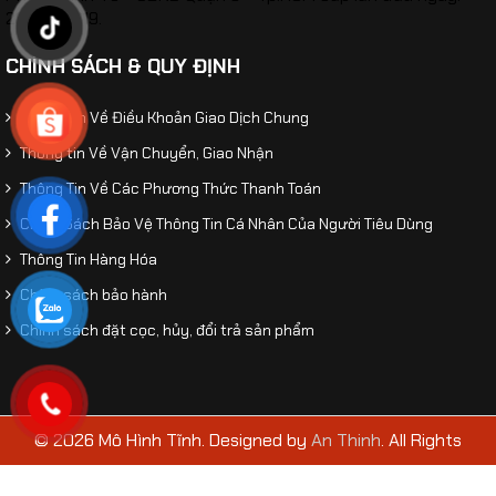
26/02/2019.
CHÍNH SÁCH & QUY ĐỊNH
Thông Tin Về Điều Khoản Giao Dịch Chung
Thông tin Về Vận Chuyển, Giao Nhận
Mô hình xe ô tô Mercedes-Benz Ener G Force tỷ
Thông Tin Về Các Phương Thức Thanh Toán
lệ 1:32
Chính Sách Bảo Vệ Thông Tin Cá Nhân Của Người Tiêu Dùng
Thông Tin Hàng Hóa
Chính sách bảo hành
Chính sách đặt cọc, hủy, đổi trả sản phẩm
© 2026 Mô Hình Tĩnh. Designed by
An Thinh
. All Rights
Reserved.