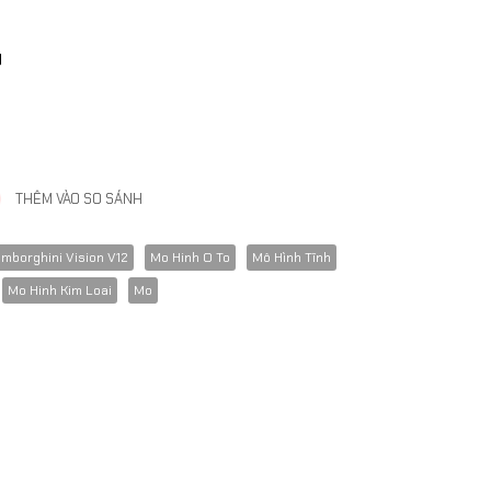
g
THÊM VÀO SO SÁNH
mborghini Vision V12
Mo Hinh O To
Mô Hình Tĩnh
Mo Hinh Kim Loai
Mo