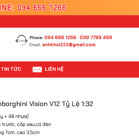
094 666 1266
039 7799 499
Phone:
-
anhkhoi222@gmail.com
Email:
TIN TỨC
LIÊN HỆ
orghini Vision V12 Tỷ Lệ 1:32
iấy + đế nhựa)
o trước, cốp sau,có đèn
ộng 7cm, cao 3,5cm