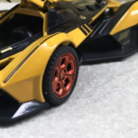
Cullinan 
Series II T
309,00
​Mô Hình Xe Koenigsegg
One1 Tỷ Lệ 1:32
189,000đ
​Mô Hình Trực Thăng
​Mô Hình
Agusta HH-3F Pelican Cứu
Hình UAV
Hộ Tỷ Lệ 1/100
Chiến Đấ
Tỷ Lệ 1:4
620,000đ
2,499