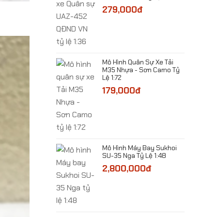
279,000đ
​Mô Hình Quân Sự Xe Tải
Máy Bay Beriev A-
M35 Nhựa - Sơn Camo Tỷ
stay Tỷ Lệ 1:200
Lệ 1:72
00đ
179,000đ
Mô Hình Máy Bay Sukhoi
Xe Quân Sự Pháo
SU-35 Nga Tỷ Lệ 1:48
hông ZU-23mm Tỷ
2,800,000đ
00đ