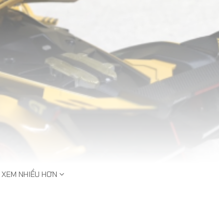
​Mô Hình
Thăng AH
Lệ 1:46
​Mô Hình Kim Loại Máy Bay
549,0
Trực Thăng Vận Tải Hạng
Nặng MH-47G Chinook Tỷ
Lệ 1:72
1,899,000đ
​Mô Hình
Grumman 
Lệ 1:72
599,0
XEM NHIỀU HƠN
​Mô Hình Máy Bay Tiêm
Kích Tàng Hình J-50 Tỷ Lệ
1:72
​Mô Hình