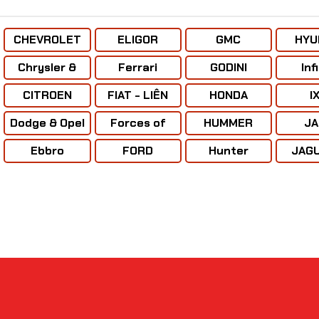
2,499,000đ
Kích A-10
Lệ 1:48
499,0
CHEVROLET
ELIGOR
GMC
HYU
& CHEVE
Lamborghini Vision V12 tỷ lệ 1:32
Chrysler &
Ferrari
GODINI
Infi
CORVERTTE
​Mô Hình Máy Bay Tàng
CITROEN
FIAT - LIÊN
HONDA
I
Hình J-36 Tỷ Lệ 1:72
XÔ
2,799,000đ
Dodge & Opel
Forces of
HUMMER
JA
valor
Ebbro
FORD
Hunter
JAGU
De