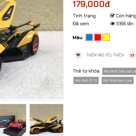
179,000đ
Tình trạng:
Còn hàn
Đã xem
5166 lần
Màu
THÊM VÀO YÊU THÍCH
Thẻ từ khóa:
Mô Hình Siêu Xe La
Mô Hình Ô Tô
Mô Hình Kim Loại