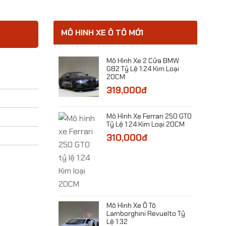
MÔ HINH XE Ô TÔ MỚI
e Police
​Mô Hình Xe 2 Cửa BMW
ser Prado-LC250
G82 Tỷ Lệ 1:24 Kim Loại
:32
20CM
0đ
319,000đ
​Mô Hình Xe Ferrari 250 GTO
Tỷ Lệ 1:24 Kim Loại 20CM
310,000đ
Xe Ô Tô NISSAN
ỷ Lệ 1:32
0đ
​Mô Hình Xe Ô Tô
Lamborghini Revuelto Tỷ
Lệ 1:32