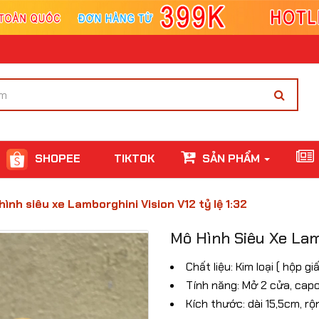
SHOPEE
TIKTOK
SẢN PHẨM
hình siêu xe Lamborghini Vision V12 tỷ lệ 1:32
Mô Hình Siêu Xe Lamb
Chất liệu: Kim loại ( hộp g
Tính năng: Mở 2 cửa, cap
Kích thước: dài 15,5cm, r