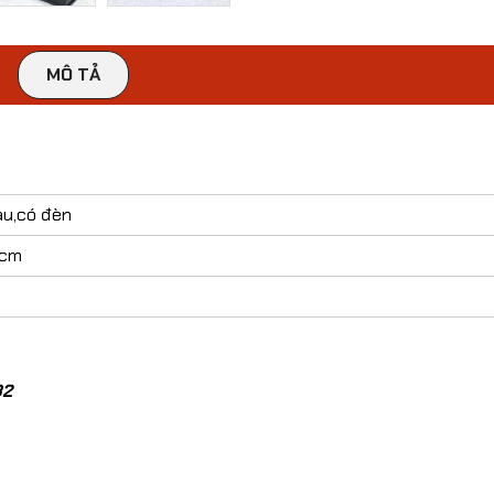
MÔ TẢ
​Mô Hình Xe Bọc Thép
​Mô Hình X
Chống Bạo Động Pit-Bull
Landcrui
VX Công An VN Tỷ Lệ 1:24
CSGT VN 1
)
349,000đ
239,00
au,có đèn
5cm
​Mô Hình 
GT-R R35 T
32
199,00
​Mô Hình Xe Ferrari
Daytona SP3 Tỷ Lệ 1:22
n
319,000đ