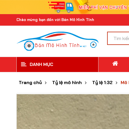
Chào mừng bạn đến với Bán Mô Hình Tĩnh
DANH MỤC
Trang chủ
Tỷ lệ mô hình
Tỷ lệ 1:32
Mô 