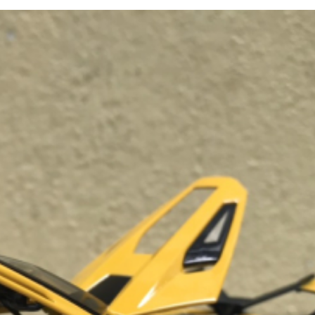
Mô Hình X
Altlantic
1:32
​Mô Hình Xe LEXUS GX550
189,00
2026 Tỷ Lệ 1:24
319,000đ
​Mô Hình X
2026 Tỷ Lệ
179,00
​Mô Hình Xe Police
Mercedes GLC-400 Dẫn
Đoàn CSGT Tỷ Lệ 1:32
239,000đ
​Mô Hình X
E-Type 196
299,00
Mô Hình Xe Ô Tô BMW M8
Tỷ Lệ 1:32
199,000đ
​Mô Hình 