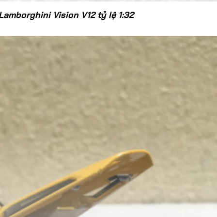
Lamborghini Vision V12 tỷ lệ 1:32
​​Mô Hình Trực Thăng
Sikorsky HH-3F Pelican
​Mô Hình 
Không Quân Ý Tỷ Lệ 1/100
50U Main
620,000đ
719,0
Mô Hình 
Phòng K
Lệ 1:32
​Mô Hình Máy Bay Trực
349,0
Thăng Agusta-Bell AB 212
Tỷ Lệ 1/100
499,000đ