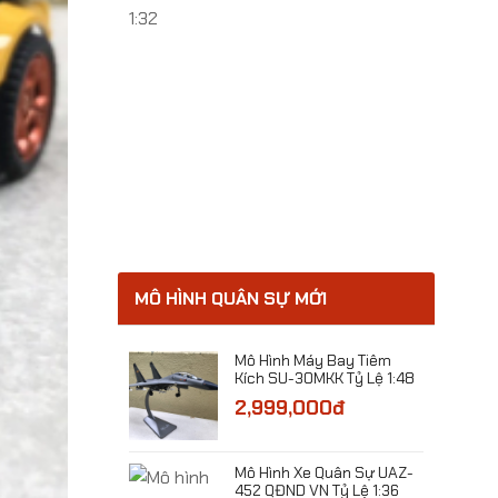
Black Badge
ỷ Lệ 1:24
0đ
MÔ HÌNH QUÂN SỰ MỚI
 Máy Bay Tàng
Mô Hình Máy Bay Tiêm
 Không Người Lái
Kích SU-30MKK Tỷ Lệ 1:48
u Hongdu GJ-11
2,999,000đ
8
,000đ
Mô Hình Xe Quân Sự UAZ-
452 QĐND VN Tỷ Lệ 1:36