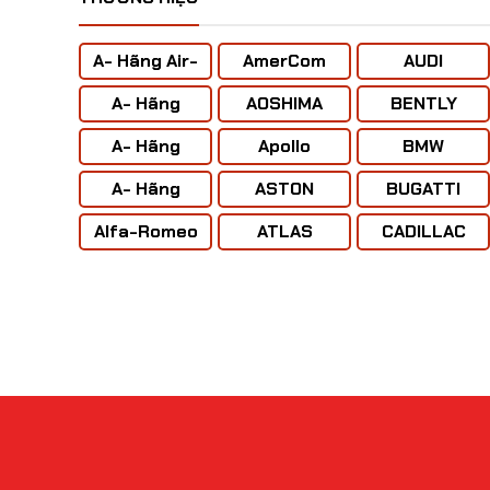
OLVO
A- Hãng Air-
AmerCom
AUDI
BUS
Mô hình siêu xe 
maha
A- Hãng
AOSHIMA
BENTLY
ANTONOV (
A- Hãng
Apollo
BMW
Liên Xô)
BOENING
A- Hãng
ASTON
BUGATTI
CONCORD
MARTIN
Alfa-Romeo
ATLAS
CADILLAC