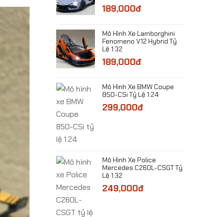
189,000đ
e Bugatti
 Concept Tỷ Lệ
Mô Hình Xe Lamborghini
0đ
Fenomeno V12 Hybrid Tỷ
Lệ 1:32
189,000đ
e Bugatti Bolide
 1:32
0đ
Mô Hình Xe BMW Coupe
850-CSi Tỷ Lệ 1:24
299,000đ
e Ô Tô Cổ Jaguar
1 Tỷ Lệ 1:24
0đ
​Mô Hình Xe Police
Mercedes C260L-CSGT Tỷ
Lệ 1:32
249,000đ
Xe Rolls-Royce