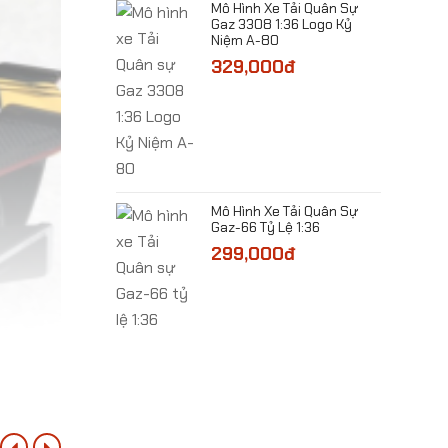
​Mô Hình Xe Tải Quân Sự
Gaz 3308 1:36 Logo Kỷ
Niệm A-80
 Máy Bay Trực
329,000đ
-64D Apache Tỷ
00đ
​Mô Hình Xe Tải Quân Sự
Gaz-66 Tỷ Lệ 1:36
299,000đ
 Máy Bay
F6F- Wildcat Tỷ
00đ
 Máy Bay Cường