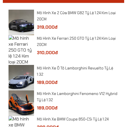
0
​Mô Hình Xe 2 Cửa BMW G82 Tỷ Lệ 1:24 Kim Loại
20CM
319,000đ
​Mô Hình Xe Ferrari 250 GTO Tỷ Lệ 1:24 Kim Loại
20CM
310,000đ
​Mô Hình Xe Ô Tô Lamborghini Revuelto Tỷ Lệ
1:32
189,000đ
Mô hình máy bay Vận tải An-225 CCCP tỷ lệ
Mô Hình Xe Lamborghini Fenomeno V12 Hybrid
1:400
Tỷ Lệ 1:32
189,000đ
Mô Hình Xe BMW Coupe 850-CSi Tỷ Lệ 1:24