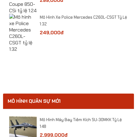
299,000đ
​Mô Hình Xe Police Mercedes C260L-CSGT Tỷ Lệ
1:32
249,000đ
ge
MÔ HÌNH QUÂN SỰ MỚI
Mô hình máy bay Vận tải An-225 CCCP tỷ lệ
1:400
ười
Mô Hình Máy Bay Tiêm Kích SU-30MKK Tỷ Lệ
1:48
2,999,000đ