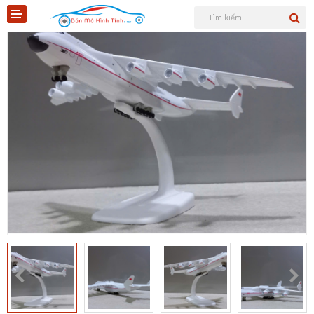
Shopee
Tiktok
Sản phẩm
Tin tức
Liên hệ
Mô hình quân sự