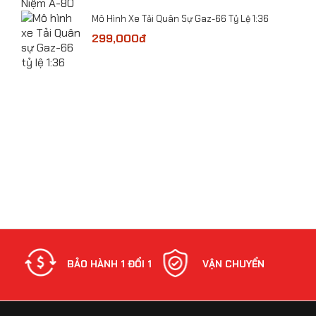
​Mô Hình Xe Tải Quân Sự Gaz-66 Tỷ Lệ 1:36
 Lệ
299,000đ
bolt
NH
BẢO HÀNH 1 ĐỔI 1
VẬN CHUYỂN
Mô hình máy bay Vận tải An-225 CCCP tỷ lệ
1:400