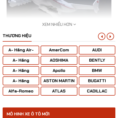
XEM NHIỀU HƠN
THƯƠNG HIỆU
A- Hãng Air-
AmerCom
AUDI
BUS
A- Hãng
AOSHIMA
BENTLY
ANTONOV ( Liên
A- Hãng
Apollo
BMW
Xô)
Mô hình máy bay Vận tải An-225 CCCP tỷ lệ
BOENING
1:400
A- Hãng
ASTON MARTIN
BUGATTI
CONCORD
Alfa-Romeo
ATLAS
CADILLAC
MÔ HINH XE Ô TÔ MỚI