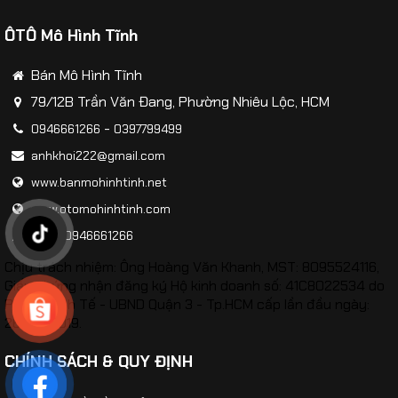
ÔTÔ Mô Hình Tĩnh
Bán Mô Hình Tĩnh
79/12B Trần Văn Đang, Phường Nhiêu Lộc, HCM
-
0946661266
0397799499
anhkhoi222@gmail.com
www.banmohinhtinh.net
www.otomohinhtinh.com
Zalo:
0946661266
Chịu trách nhiệm: Ông Hoàng Văn Khanh, MST: 8095524116,
Giấy chứng nhận đăng ký Hộ kinh doanh số: 41C8022534 do
Phòng Kinh Tế - UBND Quận 3 - Tp.HCM cấp lần đầu ngày:
26/02/2019.
CHÍNH SÁCH & QUY ĐỊNH