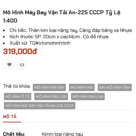
Mô hinh xe Ô TÔ
Mô Hình Máy Bay Vận Tải An-225 CCCP Tỷ Lệ
Mô hình xe cơ giới
1:400
Chi tiếc: Thân kim loại nặng tay, Càng đáp báng xe Nhựa
Mô hình Xe cổ
Kich thước SP: 20cm x cao14cm . Có đế nhựa
Xuất xứ: TQ#otomohinhtinh
Tỷ lệ mô hình
319,000đ
Mô hình lắp ráp
Máy bay dân sự
Mô hình nhân vật
Thẻ từ khóa:
MÔ HÌNH MÁY BAY
MO HINH MAY
BAY MÔ HÌNH TĨNH
Mô hình xe mô tô - xe máy
MÔ HÌNH Ô TÔ
MÔ HÌNH KIM LOẠI
MO HINH KIM LOAI
MÔ HÌNH MÁY BAY VẬN TẢI AN-225 CCCP
Xem thêm danh mục
MÔ TẢ
So sánh
Yêu thích(0)
Chất liệu:
Kimm loại nặng tay