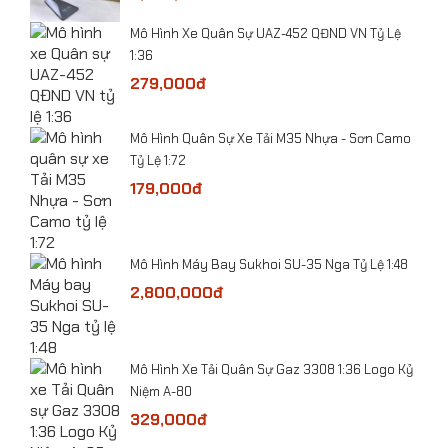
Mô Hình Xe Quân Sự UAZ-452 QĐND VN Tỷ Lệ
1:36
279,000đ
ỷ Lệ
​Mô Hình Quân Sự Xe Tải M35 Nhựa - Sơn Camo
Tỷ Lệ 1:72
179,000đ
-
Mô Hình Máy Bay Sukhoi SU-35 Nga Tỷ Lệ 1:48
2,800,000đ
he
​Mô Hình Xe Tải Quân Sự Gaz 3308 1:36 Logo Kỷ
Mô hình máy bay Vận tải An-225 CCCP tỷ lệ
Niệm A-80
1:400
329,000đ