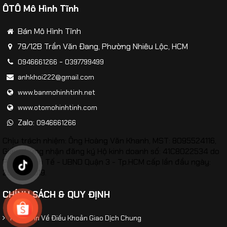
ÔTÔ Mô Hình Tĩnh
Bán Mô Hình Tĩnh
79/12B Trần Văn Đang, Phường Nhiêu Lộc, HCM
-
0946661266
0397799499
anhkhoi222@gmail.com
www.banmohinhtinh.net
www.otomohinhtinh.com
Zalo:
0946661266
Chịu trách nhiệm: Ông Hoàng Văn Khanh, MST: 8095524116,
Giấy chứng nhận đăng ký Hộ kinh doanh số: 41C8022534 do
​​Mô hình Máy bay Sukhoi SU-57 tỷ lệ 1:100
Phòng Kinh Tế - UBND Quận 3 - Tp.HCM cấp lần đầu ngày:
26/02/2019.
CHÍNH SÁCH & QUY ĐỊNH
Thông Tin Về Điều Khoản Giao Dịch Chung