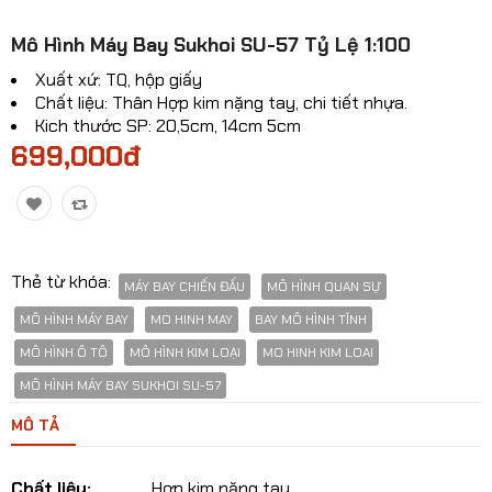
Mô hinh xe Ô TÔ
​​Mô Hình Máy Bay Sukhoi SU-57 Tỷ Lệ 1:100
Mô hình xe cơ giới
Xuất xứ: TQ, hộp giấy
Chất liệu: Thân Hợp kim nặng tay, chi tiết nhựa.
Mô hình Xe cổ
Kich thước SP: 20,5cm, 14cm 5cm
699,000đ
Tỷ lệ mô hình
Mô hình lắp ráp
Máy bay dân sự
Thẻ từ khóa:
MÁY BAY CHIẾN ĐẤU
MÔ HÌNH QUAN SỰ
Mô hình nhân vật
MÔ HÌNH MÁY BAY
MO HINH MAY
BAY MÔ HÌNH TĨNH
Mô hình xe mô tô - xe máy
MÔ HÌNH Ô TÔ
MÔ HÌNH KIM LOẠI
MO HINH KIM LOAI
Xem thêm danh mục
MÔ HÌNH MÁY BAY SUKHOI SU-57
MÔ TẢ
So sánh
Yêu thích(0)
Chất liệu:
Hợp kim nặng tay