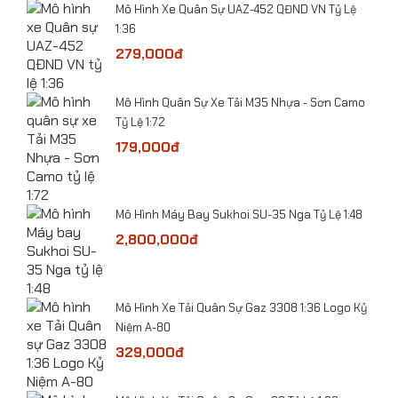
Mô Hình Xe Quân Sự UAZ-452 QĐND VN Tỷ Lệ
1:36
279,000đ
ỷ Lệ
​Mô Hình Quân Sự Xe Tải M35 Nhựa - Sơn Camo
Tỷ Lệ 1:72
179,000đ
-
Mô Hình Máy Bay Sukhoi SU-35 Nga Tỷ Lệ 1:48
2,800,000đ
​​Mô hình Máy bay Sukhoi SU-57 tỷ lệ 1:100
he
​Mô Hình Xe Tải Quân Sự Gaz 3308 1:36 Logo Kỷ
Niệm A-80
329,000đ