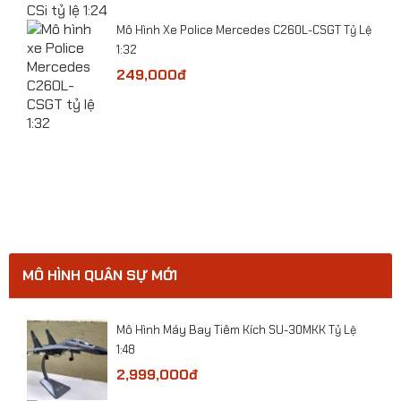
​Mô Hình Xe Police Mercedes C260L-CSGT Tỷ Lệ
1:32
249,000đ
ge
​​Mô hình Máy bay Sukhoi SU-57 tỷ lệ 1:100
MÔ HÌNH QUÂN SỰ MỚI
ười
Mô Hình Máy Bay Tiêm Kích SU-30MKK Tỷ Lệ
1:48
2,999,000đ