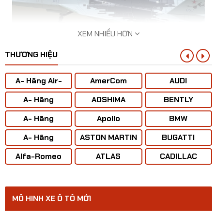
XEM NHIỀU HƠN
THƯƠNG HIỆU
A- Hãng Air-
AmerCom
AUDI
BUS
A- Hãng
AOSHIMA
BENTLY
ANTONOV ( Liên
A- Hãng
Apollo
BMW
Xô)
​​Mô hình Máy bay Sukhoi SU-57 tỷ lệ 1:100
BOENING
A- Hãng
ASTON MARTIN
BUGATTI
CONCORD
Alfa-Romeo
ATLAS
CADILLAC
MÔ HINH XE Ô TÔ MỚI