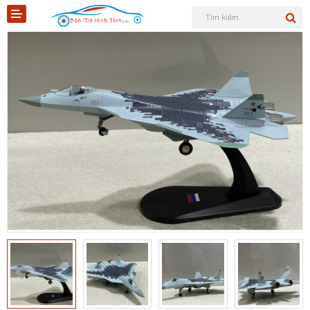
Shopee
Tiktok
Sản phẩm
Tin tức
Liên hệ
Mô hình quân sự