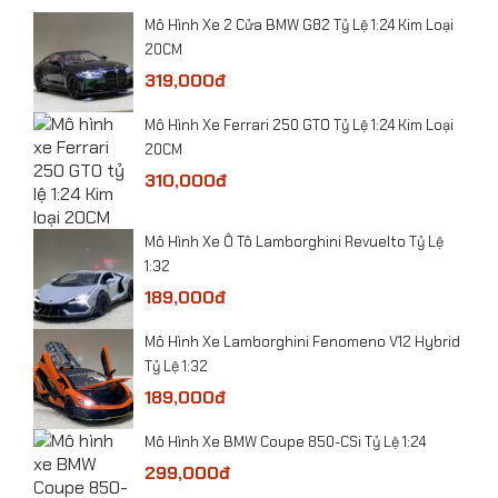
0
​Mô Hình Xe 2 Cửa BMW G82 Tỷ Lệ 1:24 Kim Loại
20CM
319,000đ
​Mô Hình Xe Ferrari 250 GTO Tỷ Lệ 1:24 Kim Loại
20CM
310,000đ
​Mô Hình Xe Ô Tô Lamborghini Revuelto Tỷ Lệ
1:32
​​Mô hình Máy bay Sukhoi SU-57 tỷ lệ 1:100
189,000đ
Mô Hình Xe Lamborghini Fenomeno V12 Hybrid
Tỷ Lệ 1:32
189,000đ
Mô Hình Xe BMW Coupe 850-CSi Tỷ Lệ 1:24
299,000đ