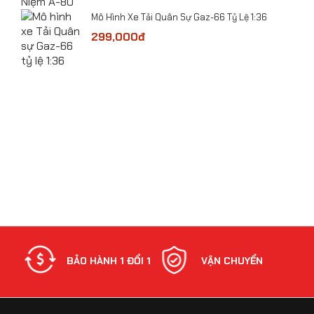
​Mô Hình Xe Tải Quân Sự Gaz-66 Tỷ Lệ 1:36
 Lệ
299,000đ
bolt
Mô hình Máy bay SU-57E tỷ lệ 1:100
NH
BẢO HÀNH 1 ĐỔI 1
VẬN CHUYỂN