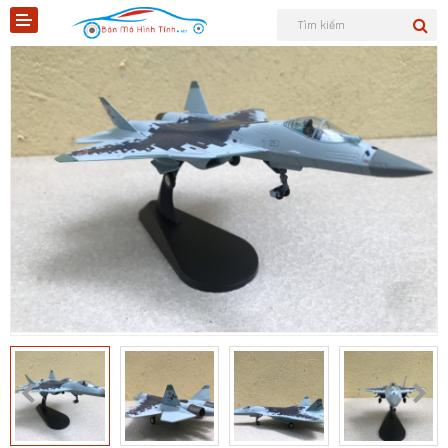
Shopee
Tiktok
Sản phẩm
Tin tức
Liên hệ
Mô hình quân sự