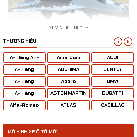
XEM NHIỀU HƠN
THƯƠNG HIỆU
A- Hãng Air-
AmerCom
AUDI
BUS
A- Hãng
AOSHIMA
BENTLY
ANTONOV ( Liên
A- Hãng
Apollo
BMW
Xô)
Mô hình Máy bay SU-57E tỷ lệ 1:100
BOENING
A- Hãng
ASTON MARTIN
BUGATTI
CONCORD
Alfa-Romeo
ATLAS
CADILLAC
MÔ HINH XE Ô TÔ MỚI