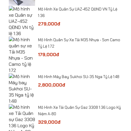
Mô Hình Xe Quân Sự UAZ-452 QĐND VN Tỷ Lệ
1:36
279,000đ
ỷ Lệ
​Mô Hình Quân Sự Xe Tải M35 Nhựa - Sơn Camo
Tỷ Lệ 1:72
179,000đ
-
Mô Hình Máy Bay Sukhoi SU-35 Nga Tỷ Lệ 1:48
2,800,000đ
Mô hình Máy bay SU-57E tỷ lệ 1:100
he
​Mô Hình Xe Tải Quân Sự Gaz 3308 1:36 Logo Kỷ
Niệm A-80
329,000đ