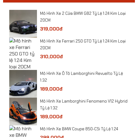
0
​Mô Hình Xe 2 Cửa BMW G82 Tỷ Lệ 1:24 Kim Loại
20CM
319,000đ
​Mô Hình Xe Ferrari 250 GTO Tỷ Lệ 1:24 Kim Loại
20CM
310,000đ
​Mô Hình Xe Ô Tô Lamborghini Revuelto Tỷ Lệ
1:32
Mô hình Máy bay SU-57E tỷ lệ 1:100
189,000đ
Mô Hình Xe Lamborghini Fenomeno V12 Hybrid
Tỷ Lệ 1:32
189,000đ
Mô Hình Xe BMW Coupe 850-CSi Tỷ Lệ 1:24
299,000đ