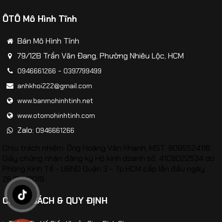
ÔTÔ Mô Hình Tĩnh
Bán Mô Hình Tĩnh
79/12B Trần Văn Đang, Phường Nhiêu Lộc, HCM
-
0946661266
0397799499
anhkhoi222@gmail.com
www.banmohinhtinh.net
www.otomohinhtinh.com
Zalo:
0946661266
Chịu trách nhiệm: Ông Hoàng Văn Khanh, MST: 8095524116,
Giấy chứng nhận đăng ký Hộ kinh doanh số: 41C8022534 do
Mô hình Máy bay SU-57E tỷ lệ 1:100
Phòng Kinh Tế - UBND Quận 3 - Tp.HCM cấp lần đầu ngày:
26/02/2019.
CHÍNH SÁCH & QUY ĐỊNH