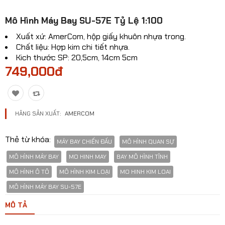
Mô hinh xe Ô TÔ
Mô Hình Máy Bay SU-57E Tỷ Lệ 1:100
Mô hình xe cơ giới
Xuất xứ: AmerCom, hộp giấy khuôn nhựa trong.
Chất liệu: Hợp kim chi tiết nhựa.
Mô hình Xe cổ
Kich thước SP: 20,5cm, 14cm 5cm
749,000đ
Tỷ lệ mô hình
Mô hình lắp ráp
Máy bay dân sự
HÃNG SẢN XUẤT:
AMERCOM
Mô hình nhân vật
Thẻ từ khóa:
MÁY BAY CHIẾN ĐẤU
MÔ HÌNH QUAN SỰ
Mô hình xe mô tô - xe máy
MÔ HÌNH MÁY BAY
MO HINH MAY
BAY MÔ HÌNH TĨNH
MÔ HÌNH Ô TÔ
MÔ HÌNH KIM LOẠI
MO HINH KIM LOAI
Xem thêm danh mục
MÔ HÌNH MÁY BAY SU-57E
MÔ TẢ
So sánh
Yêu thích(0)