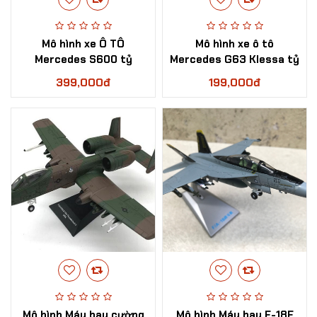
Mô hình xe Ô TÔ
Mô hình xe ô tô
Mercedes S600 tỷ
Mercedes G63 Klessa tỷ
lệ,1:24
lệ 1:32
399,000đ
199,000đ
Mô hình Máy bay cường
Mô hình Máy bay F-18F