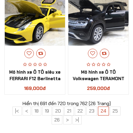
Mô hình xe Ô TÔ siêu xe
Mô hình xe Ô TÔ
FERRARI F12 Berlinetta
Volkswagen TERAMONT
tỷ lệ 1:32
2019 tỷ lệ 1:32
169,000đ
259,000đ
Hiển thị 691 đến 720 trong 762 (26 Trang)
|<
<
18
19
20
21
22
23
24
25
26
>
>|