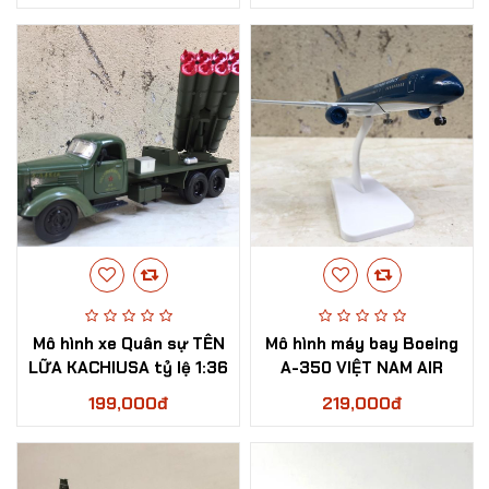
Mô hình xe Quân sự TÊN
Mô hình máy bay Boeing
LỮA KACHIUSA tỷ lệ 1:36
A-350 VIỆT NAM AIR
LINE 1:350
199,000đ
219,000đ