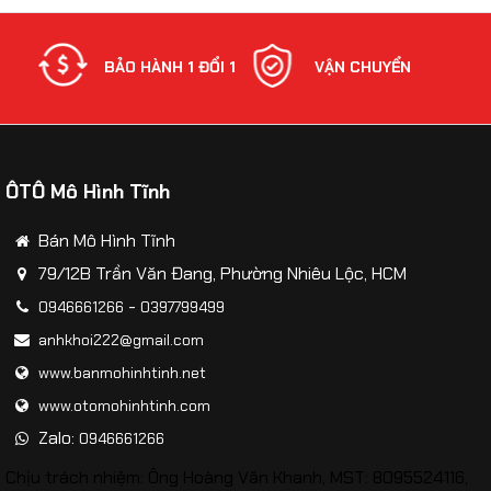
NH
BẢO HÀNH 1 ĐỔI 1
VẬN CHUYỂN
ÔTÔ Mô Hình Tĩnh
Bán Mô Hình Tĩnh
79/12B Trần Văn Đang, Phường Nhiêu Lộc, HCM
-
0946661266
0397799499
anhkhoi222@gmail.com
www.banmohinhtinh.net
www.otomohinhtinh.com
Zalo:
0946661266
Chịu trách nhiệm: Ông Hoàng Văn Khanh, MST: 8095524116,