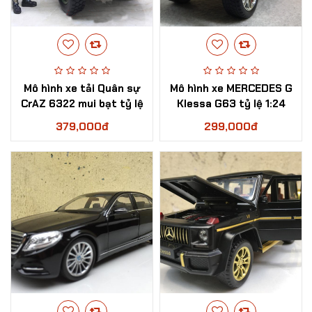
Mô hình xe tải Quân sự
Mô hình xe MERCEDES G
CrAZ 6322 mui bạt tỷ lệ
Klessa G63 tỷ lệ 1:24
1:36
379,000đ
299,000đ