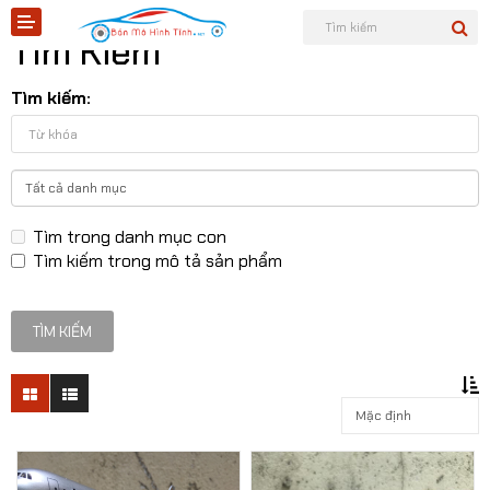
Tìm Kiếm
Tìm kiếm:
Shopee
Tìm trong danh mục con
Tiktok
Tìm kiếm trong mô tả sản phẩm
Sản phẩm
Tin tức
Liên hệ
Mô hình quân sự