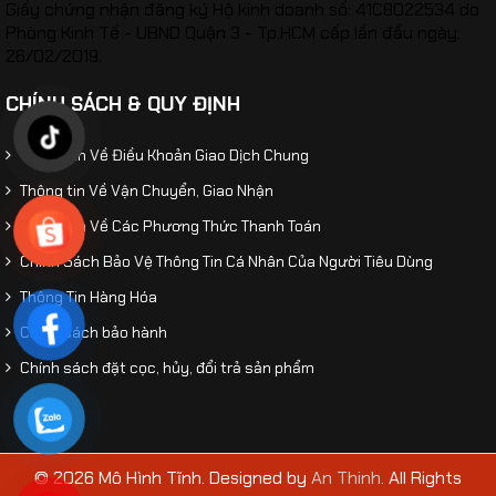
Giấy chứng nhận đăng ký Hộ kinh doanh số: 41C8022534 do
Phòng Kinh Tế - UBND Quận 3 - Tp.HCM cấp lần đầu ngày:
26/02/2019.
CHÍNH SÁCH & QUY ĐỊNH
Thông Tin Về Điều Khoản Giao Dịch Chung
Thông tin Về Vận Chuyển, Giao Nhận
Thông Tin Về Các Phương Thức Thanh Toán
Chính Sách Bảo Vệ Thông Tin Cá Nhân Của Người Tiêu Dùng
Thông Tin Hàng Hóa
Chính sách bảo hành
Chính sách đặt cọc, hủy, đổi trả sản phẩm
© 2026 Mô Hình Tĩnh. Designed by
An Thinh
. All Rights