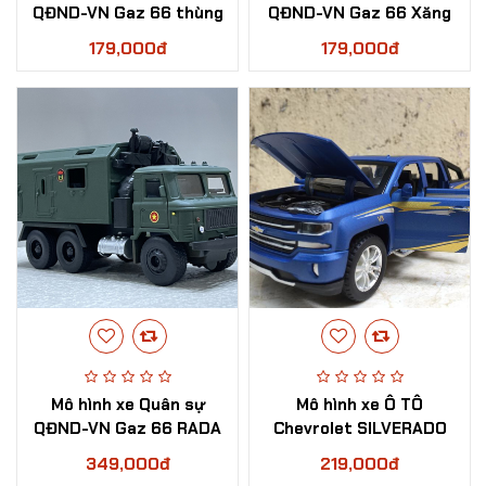
QĐND-VN Gaz 66 thùng
QĐND-VN Gaz 66 Xăng
ben tỷ lệ 1:36
dầu tỷ lệ 1:36
179,000đ
179,000đ
Mô hình xe Quân sự
Mô hình xe Ô TÔ
QĐND-VN Gaz 66 RADA
Chevrolet SILVERADO
tỷ lệ 1:36
1500 2020 tỷ lệ 1:32
349,000đ
219,000đ