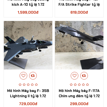
kích A-10 tỷ lệ 1:72
F/A Strike Fighter tỷ lệ
1:100
1,599,000đ
619,000đ
Mô hình Máy bay F- 35B
Mô hình Máy báy F-117A
Lightning II tỷ lệ 1:72
Chím ưng đêm tỷ lệ 1:72
729,000đ
299,000đ